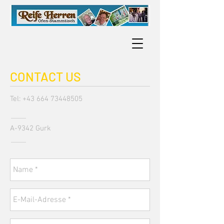
CONTACT US
Tel:
+43 664 73448505
A-9342 Gurk