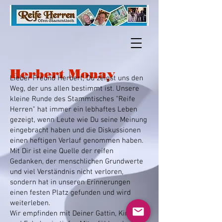
Herbert Monay
Lieber Freund Herbert, Du zeigst uns den
Weg, der uns allen bestimmt ist. Unsere
kleine Runde des Stammtisches "Reife
Herren" hat immer ein lebhaftes Leben
gezeigt, wenn Leute wie Du seine Meinung
eingebracht haben und die Diskussionen
einen heftigen Verlauf genommen haben.
Mit Dir ist eine Quelle der reifen
Gedanken, der menschlichen Grundwerte
und viel Verständnis nicht verloren,
sondern hat in unseren Erinnerungen
einen festen Platz gefunden und wird
weiterleben.
Wir empfinden mit Deiner Gattin, Kindern