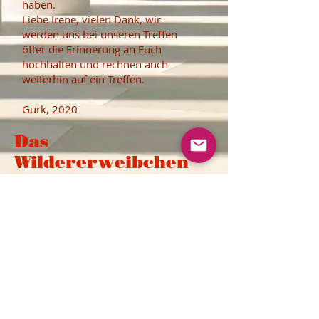
haben.
Liebe Irene, vielen Dank, wir
werden uns bei unseren Treffen
öfter die Erinnerung an Euch
hochhalten und rechnen auch
weiterhin auf ein Treffen.
Gurk, 2020
Das
Wildererweibchen
kommentiert