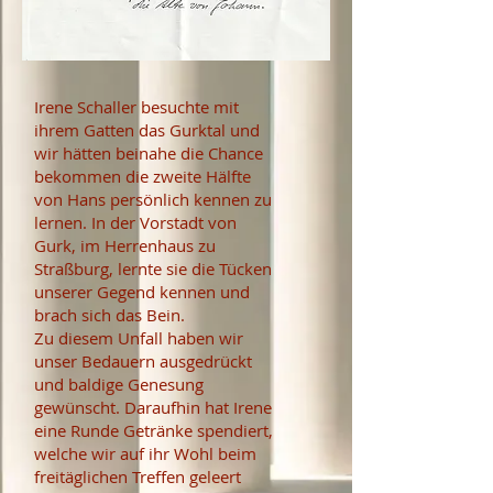
Irene Schaller besuchte mit
ihrem Gatten das Gurktal und
wir hätten beinahe die Chance
bekommen die zweite Hälfte
von Hans persönlich kennen zu
lernen. In der Vorstadt von
Gurk, im Herrenhaus zu
Straßburg, lernte sie die Tücken
unserer Gegend kennen und
brach sich das Bein.
Zu diesem Unfall haben wir
unser Bedauern ausgedrückt
und baldige Genesung
gewünscht. Daraufhin hat Irene
eine Runde Getränke spendiert,
welche wir auf ihr Wohl beim
freitäglichen Treffen geleert